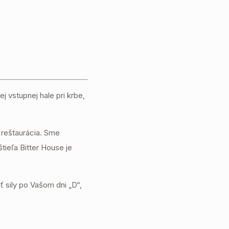
 vstupnej hale pri krbe,
 reštaurácia. Sme
štieľa Bitter House je
ť sily po Vašom dni „D“,