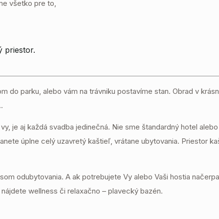
me všetko pre to,
 priestor.
m do parku, alebo vám na trávniku postavíme stan. Obrad v krásnej
.
vy, je aj každá svadba jedinečná. Nie sme štandardný hotel alebo
nete úplne celý uzavretý kaštieľ, vrátane ubytovania. Priestor ka
asom odubytovania. A ak potrebujete Vy alebo Vaši hostia načerpa
nájdete wellness či relaxačno – plavecký bazén.